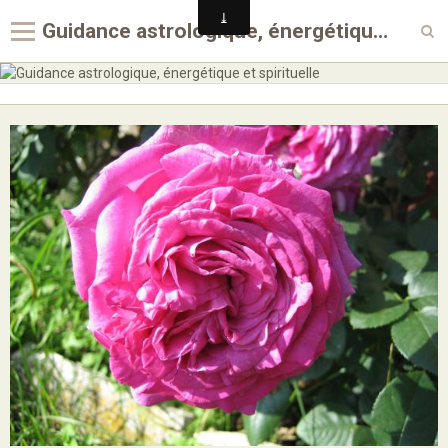
Guidance astrologique, énergétique et spirituelle
Accueil
Témoignages
Blog
Album photos
Newsletter
Agenda
Contact